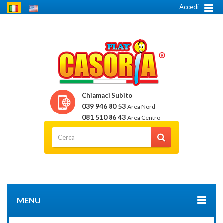
Accedi
Chiamaci Subito
039 946 80 53
Area Nord
081 510 86 43
Area Centro-
Sud
MENU