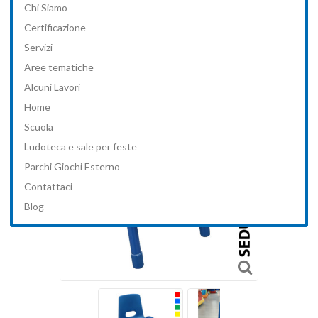
Chi Siamo
>
Ludoteca e sala feste
>
Arredo
>
Tavoli e sedie
>
SEDIA
Certificazione
BAMBINI BOBO TG SEDUTA IN PLASTICA E PIEDI IN METALLO
Servizi
H35 DIM CM 30 X 38 X 35 (H SEDUTA)
Aree tematiche
Alcuni Lavori
Home
Scuola
Ludoteca e sale per feste
Parchi Giochi Esterno
Contattaci
Blog