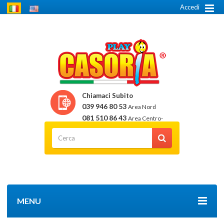
Accedi
Chiamaci Subito
039 946 80 53
Area Nord
081 510 86 43
Area Centro-
Sud
MENU