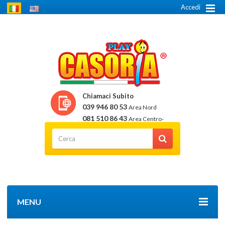
Accedi
Chiamaci Subito
039 946 80 53
Area Nord
081 510 86 43
Area Centro-
Sud
MENU