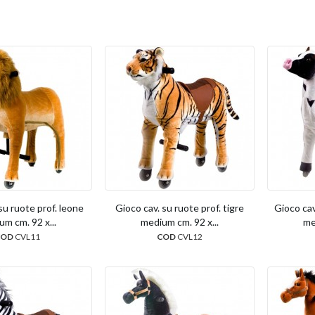
su ruote prof. leone
Gioco cav. su ruote prof. tigre
Gioco cav
m cm. 92 x...
medium cm. 92 x...
me
COD
CVL11
COD
CVL12