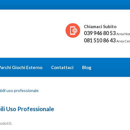
Chiamaci Subito
039 946 80 53
Area No
081 510 86 43
Area Ce
Parchi Giochi Esterno
Contattaci
Blog
bili uso professionale
ili Uso Professionale
odotti.