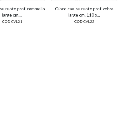
 su ruote prof. cammello
Gioco cav. su ruote prof. zebra
large cm....
large cm. 110 x...
COD
CVL21
COD
CVL22