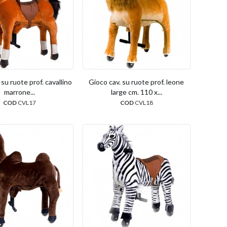
 su ruote prof. cavallino
Gioco cav. su ruote prof. leone
marrone...
large cm. 110 x...
COD
CVL17
COD
CVL18