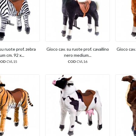
su ruote prof. zebra
Gioco cav. su ruote prof. cavallino
Gioco cav.
m cm. 92 x...
nero medium...
COD
CVL15
COD
CVL16