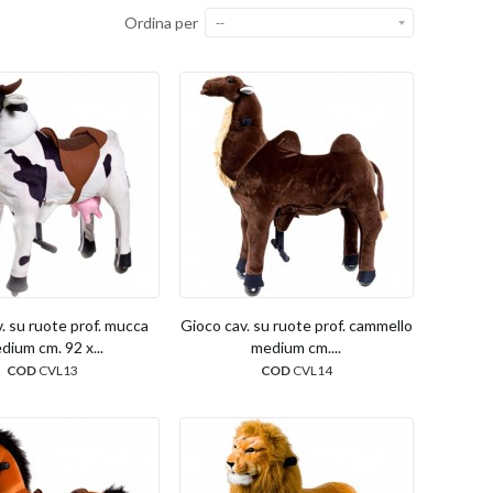
Ordina per
--
. su ruote prof. mucca
Gioco cav. su ruote prof. cammello
dium cm. 92 x...
medium cm....
COD
CVL13
COD
CVL14