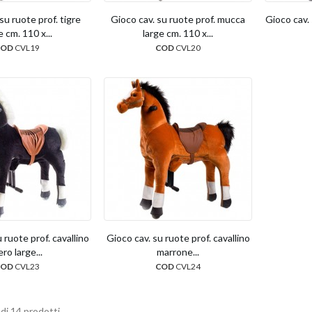
su ruote prof. tigre
Gioco cav. su ruote prof. mucca
Gioco cav.
e cm. 110 x...
large cm. 110 x...
COD
CVL19
COD
CVL20
 ruote prof. cavallino
Gioco cav. su ruote prof. cavallino
ro large...
marrone...
COD
CVL23
COD
CVL24
di 14 prodotti