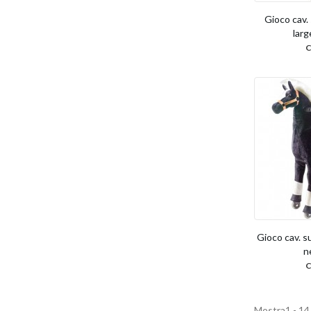
Gioco cav. 
larg
Gioco cav. su
ne
Mostra1 - 14 