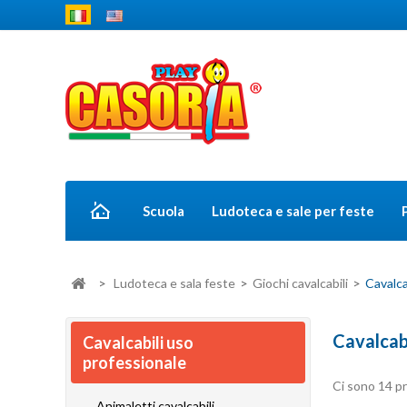
Scuola
Ludoteca e sale per feste
>
Ludoteca e sala feste
>
Giochi cavalcabili
>
Cavalca
Cavalcab
Cavalcabili uso
professionale
Ci sono 14 pr
Animaletti cavalcabili