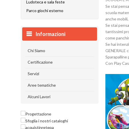
Ludoteca e sala feste
Se stai pensa
Parco giochi esterno
scuola materna
anche mobili, 
Se stai pens
tantissimi pr
Informazioni
come panchine
Se hai intenz
Chi Siamo
GENERALE che 
Sparapalline 
Certificazione
Con Play Caso
Servizi
Aree tematiche
Alcuni Lavori