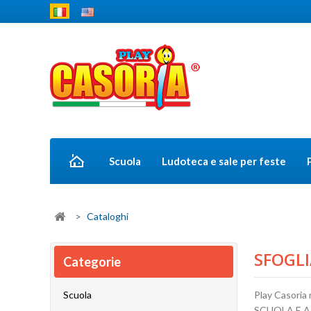
Scuola
Ludoteca e sale per feste
>
Cataloghi
SFOGLI
Categorie
Scuola
Play Casoria 
SCUOLA E 