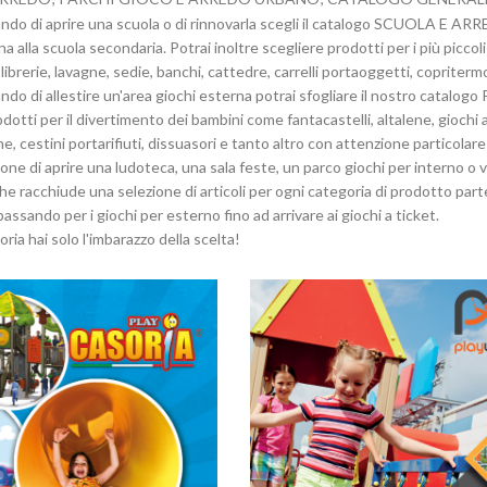
ndo di aprire una scuola o di rinnovarla scegli il catalogo SCUOLA E ARRED
 alla scuola secondaria. Potrai inoltre scegliere prodotti per i più piccoli
librerie, lavagne, sedie, banchi, cattedre, carrelli portaoggetti, copritermo
ando di allestire un'area giochi esterna potrai sfogliare il nostro ca
odotti per il divertimento dei bambini come fantacastelli, altalene, giochi a
, cestini portarifiuti, dissuasori e tanto altro con attenzione particolare
ione di aprire una ludoteca, una sala feste, un parco giochi per interno o
racchiude una selezione di articoli per ogni categoria di prodotto parte
passando per i giochi per esterno fino ad arrivare ai giochi a ticket.
ria hai solo l'imbarazzo della scelta!