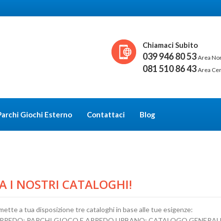
Chiamaci Subito
039 946 80 53
Area No
081 510 86 43
Area Ce
Parchi Giochi Esterno
Contattaci
Blog
A I NOSTRI CATALOGHI!
mette a tua disposizione tre cataloghi in base alle tue esigenze:
ARREDO; PARCHI GIOCO E ARREDO URBANO; CATALOGO GENERAL