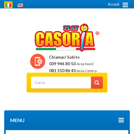
Accedi
Chiamaci Subito
039 946 80 53
Area Nord
081 510 86 43
Area Centro-
Sud
MENU