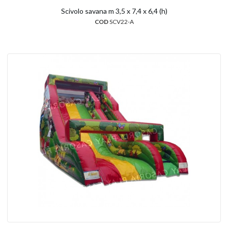
Scivolo savana m 3,5 x 7,4 x 6,4 (h)
COD
SCV22-A