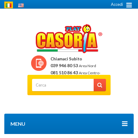
Accedi
Chiamaci Subito
039 946 80 53
Area Nord
081 510 86 43
Area Centro-
Sud
MENU