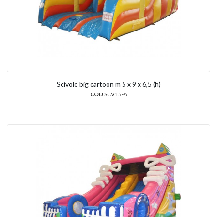
Scivolo big cartoon m 5 x 9 x 6,5 (h)
COD
SCV15-A