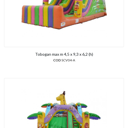
Tobogan max m 4,5 x 9,3 x 6,2 (h)
COD
SCV04-A