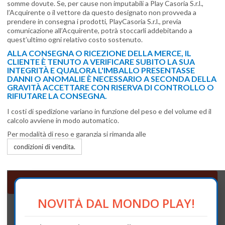
somme dovute. Se, per cause non imputabili a Play Casoria S.r.l.,
l’Acquirente o il vettore da questo designato non provveda a
prendere in consegna i prodotti, PlayCasoria S.r.l., previa
comunicazione all’Acquirente, potrà stoccarli addebitando a
quest’ultimo ogni relativo costo sostenuto.
ALLA CONSEGNA O RICEZIONE DELLA MERCE, IL
CLIENTE È TENUTO A VERIFICARE SUBITO LA SUA
INTEGRITÀ E QUALORA L'IMBALLO PRESENTASSE
DANNI O ANOMALIE È NECESSARIO A SECONDA DELLA
GRAVITÀ ACCETTARE CON RISERVA DI CONTROLLO O
RIFIUTARE LA CONSEGNA.
I costi di spedizione variano in funzione del peso e del volume ed il
calcolo avviene in modo automatico.
Per modalità di reso e garanzia si rimanda alle
condizioni di vendita.
Categorie
NOVITÀ DAL MONDO PLAY!
Seguici su Facebook