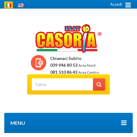
Accedi
Chiamaci Subito
039 946 80 53
Area Nord
081 510 86 43
Area Centro-
Sud
MENU