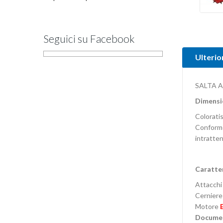
Seguici su Facebook
Ulterio
SALTA 
Dimensi
Coloratis
Conforme 
intratten
Caratter
Attacchi 
Cerniere
Motore
Documen