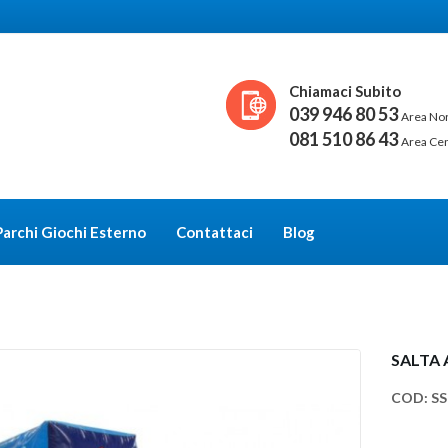
Chiamaci Subito
039 946 80 53
Area No
081 510 86 43
Area Ce
Parchi Giochi Esterno
Contattaci
Blog
SALTA A
COD:
SS