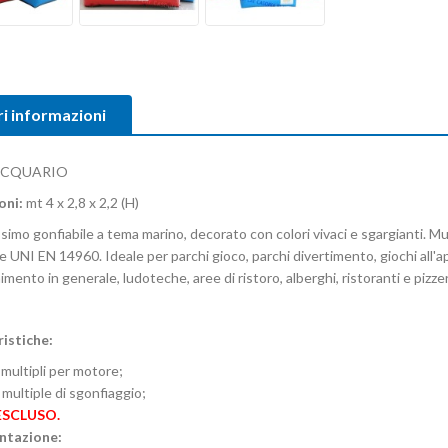
ri informazioni
ACQUARIO
oni:
mt 4 x 2,8 x 2,2 (H)
simo gonfiabile a tema marino, decorato con colori vivaci e sgargianti. Mu
UNI EN 14960. Ideale per parchi gioco, parchi divertimento, giochi all'ape
imento in generale, ludoteche, aree di ristoro, alberghi, ristoranti e pizzer
istiche:
multipli per motore;
 multiple di sgonfiaggio;
ESCLUSO.
tazione: