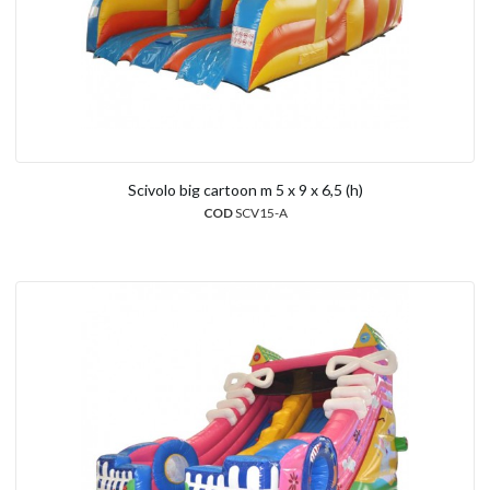
Scivolo big cartoon m 5 x 9 x 6,5 (h)
COD
SCV15-A