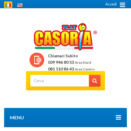
Accedi
Chiamaci Subito
039 946 80 53
Area Nord
081 510 86 43
Area Centro-
Sud
MENU