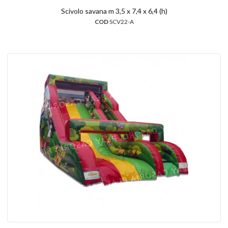
Scivolo savana m 3,5 x 7,4 x 6,4 (h)
COD
SCV22-A