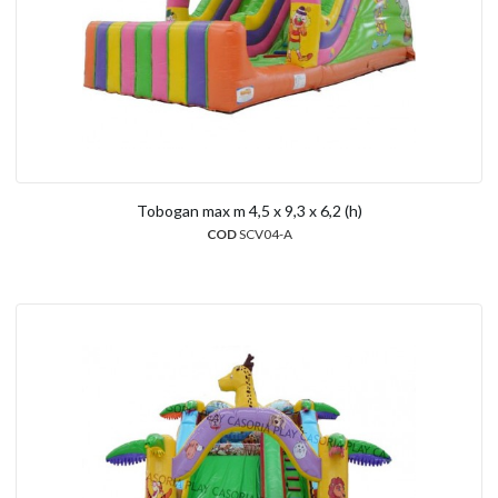
Tobogan max m 4,5 x 9,3 x 6,2 (h)
COD
SCV04-A