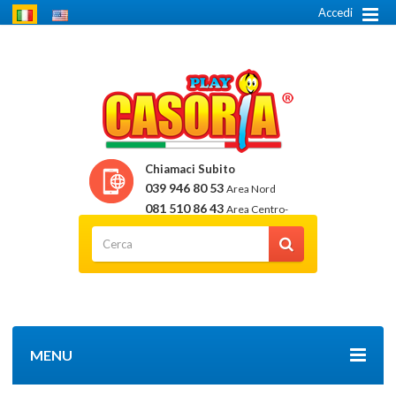
Accedi
Chiamaci Subito
039 946 80 53
Area Nord
081 510 86 43
Area Centro-
Sud
MENU