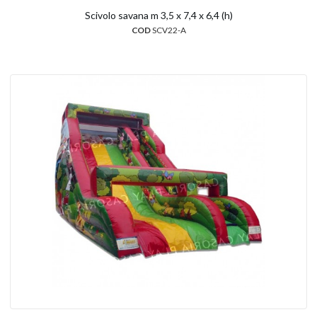
Scivolo savana m 3,5 x 7,4 x 6,4 (h)
COD
SCV22-A