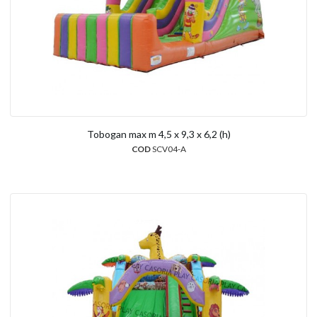
Tobogan max m 4,5 x 9,3 x 6,2 (h)
COD
SCV04-A