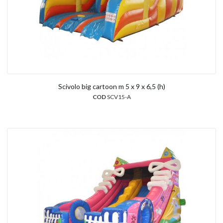
Scivolo big cartoon m 5 x 9 x 6,5 (h)
COD
SCV15-A