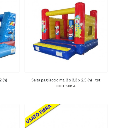
2 (h)
Salta pagliaccio mt. 3 x 3,3 x 2,5 (h) - tst
COD
SS08-A