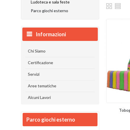
Ludoteca e sala feste
Parco giochi esterno
Informazioni
Chi Siamo
Certificazione
Servizi
Aree tematiche
Alcuni Lavori
Toboga
Parco giochi esterno