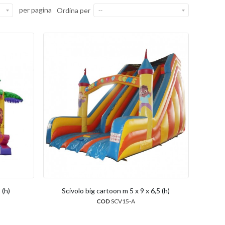
per pagina
Ordina per
--
 (h)
Scivolo big cartoon m 5 x 9 x 6,5 (h)
COD
SCV15-A