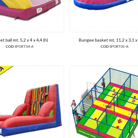
t ball mt. 5,2 x 4 x 4,4 (h)
Bungee basket mt. 11,2 x 3,1 x 
COD
SPORT04-A
COD
SPORT05-A