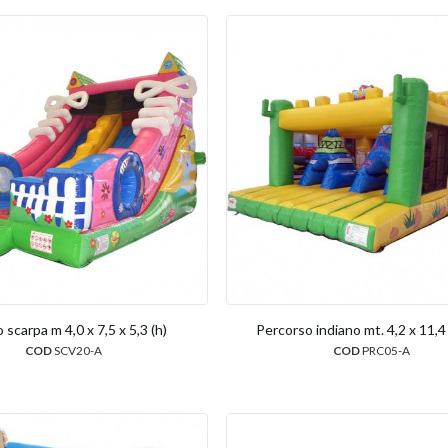
 scarpa m 4,0 x 7,5 x 5,3 (h)
Percorso indiano mt. 4,2 x 11,4 
COD
SCV20-A
COD
PRC05-A