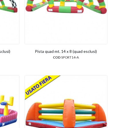
clusi)
Pista quad mt. 14 x 8 (quad esclusi)
COD
SPORT14-A