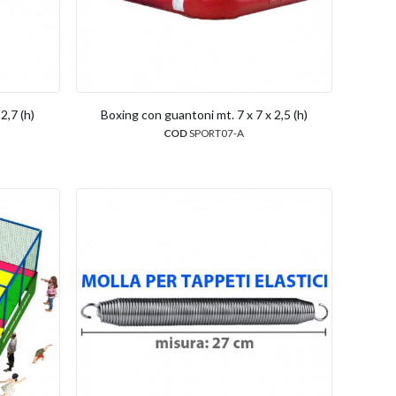
2,7 (h)
Boxing con guantoni mt. 7 x 7 x 2,5 (h)
COD
SPORT07-A