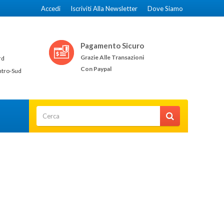
Accedi
Iscriviti Alla Newsletter
Dove Siamo
Pagamento Sicuro
Grazie Alle Transazioni
rd
Con Paypal
ntro-Sud