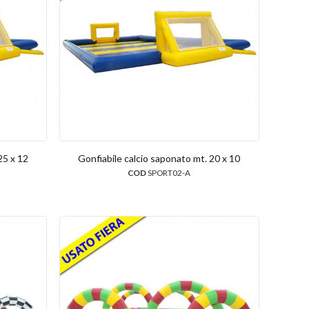
25 x 12
Gonfiabile calcio saponato mt. 20 x 10
COD
SPORT02-A