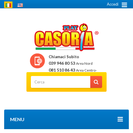
Accedi
Chiamaci Subito
039 946 80 53
Area Nord
081 510 86 43
Area Centro-
Sud
MENU