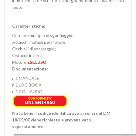
ludoteche, aree di ristoro, alberghi, ristoranti e pizzerie, sala
feste.
Caratteristiche:
Cerniere multiple di sgonfiaggio;
Attacchi multipli per motore;
Occhielli di ancoraggio;
Ostacoli interni;
Motore
ESCLUSO.
Documentazione:
n.1 MANUALE
n.1 LOG BOOK
n.1 COLLAUDO
Nota bene il codice identificativo ai sensi del DM
18/05/07 viene richiesto e preventivato
separatamente.