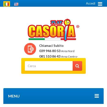
Accedi
Chiamaci Subito
039 946 80 53
Area Nord
081 510 86 43
Area Centro-
Sud
MENU