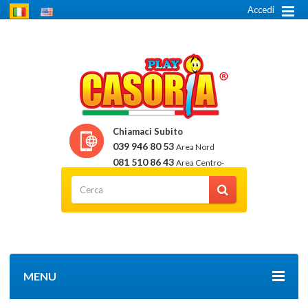
Accedi
Chiamaci Subito
039 946 80 53
Area Nord
081 510 86 43
Area Centro-
Sud
MENU