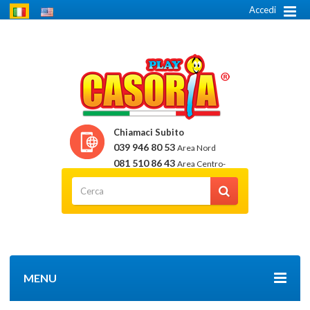
Accedi
Chiamaci Subito
039 946 80 53
Area Nord
081 510 86 43
Area Centro-
Sud
MENU