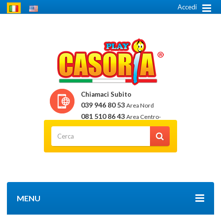
Accedi
Chiamaci Subito
039 946 80 53
Area Nord
081 510 86 43
Area Centro-
Sud
MENU