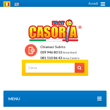
Accedi
Chiamaci Subito
039 946 80 53
Area Nord
081 510 86 43
Area Centro-
Sud
MENU