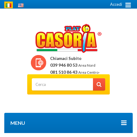
Accedi
Chiamaci Subito
039 946 80 53
Area Nord
081 510 86 43
Area Centro-
Sud
MENU