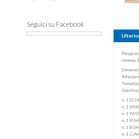
Seguici su Facebook
Ulterio
Playgroun
cinema, ba
Dimensio
Altezza p
Tematizz
Giochi ed
n. 1 SC
n. 1 VA
n. 1 P
n. 1 RI
n. 1 BO
n. 1 CI