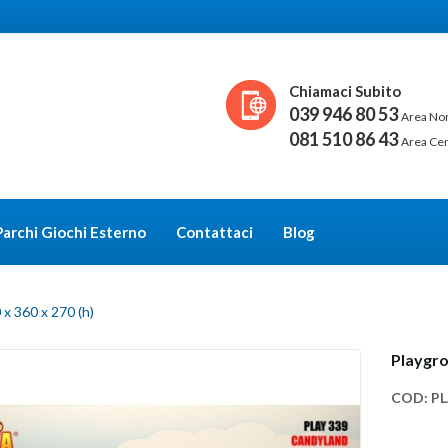
Chiamaci Subito
039 946 80 53
Area No
081 510 86 43
Area Ce
Parchi Giochi Esterno
Contattaci
Blog
x 360 x 270 (h)
Playgro
COD:
PL