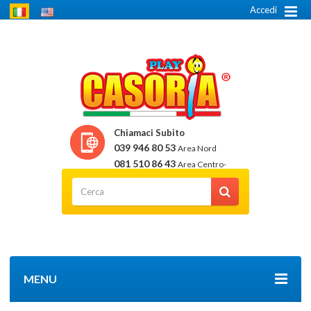
Accedi
Chiamaci Subito
039 946 80 53
Area Nord
081 510 86 43
Area Centro-
Sud
MENU