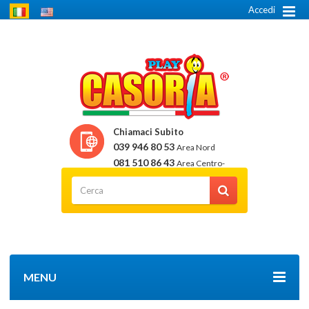
Accedi
Chiamaci Subito
039 946 80 53
Area Nord
081 510 86 43
Area Centro-
Sud
MENU