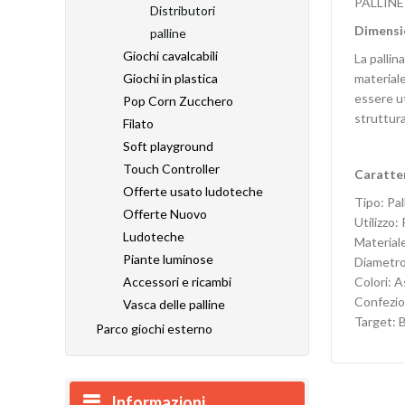
PALLIN
Distributori
Dimensi
palline
Giochi cavalcabili
La pallin
materiale
Giochi in plastica
essere ut
Pop Corn Zucchero
struttur
Filato
Soft playground
Touch Controller
Caratter
Offerte usato ludoteche
Tipo: Pa
Offerte Nuovo
Utilizzo
Ludoteche
Material
Piante luminose
Diametro
Colori: A
Accessori e ricambi
Confezio
Vasca delle palline
Target: B
Parco giochi esterno
Informazioni