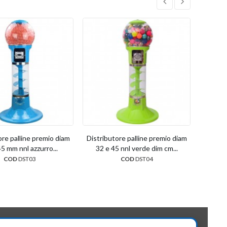
ore palline premio diam
Distributore palline premio diam
Distrib
5 mm nnl azzurro...
32 e 45 nnl verde dim cm...
32 e
COD
DST03
COD
DST04