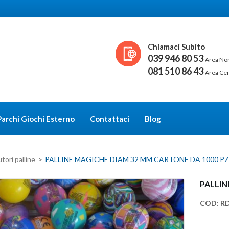
Chiamaci Subito
039 946 80 53
Area No
081 510 86 43
Area Ce
Parchi Giochi Esterno
Contattaci
Blog
tori palline
>
PALLINE MAGICHE DIAM 32 MM CARTONE DA 1000 PZ
PALLIN
COD:
R