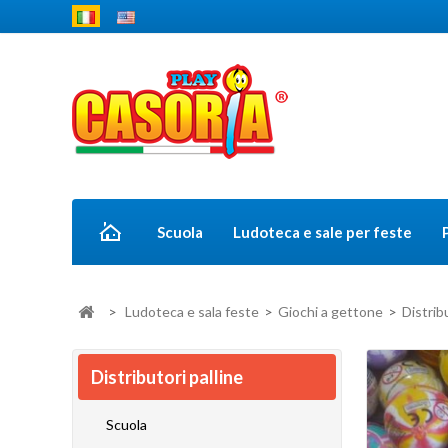
Scuola
Ludoteca e sale per feste
>
Ludoteca e sala feste
>
Giochi a gettone
>
Distribu
Distributori palline
Scuola