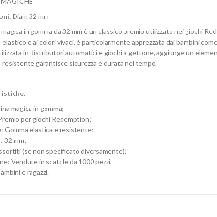
E MAGICHE
oni:
Diam 32 mm
a magica in gomma da 32 mm è un classico premio utilizzato nei giochi Red
 elastico e ai colori vivaci, è particolarmente apprezzata dai bambini co
ilizzata in distributori automatici e giochi a gettone, aggiunge un elemen
a resistente garantisce sicurezza e durata nel tempo.
istiche:
llina magica in gomma;
: Premio per giochi Redemption;
e: Gomma elastica e resistente;
: 32 mm;
ssortiti (se non specificato diversamente);
ne: Vendute in scatole da 1000 pezzi,
ambini e ragazzi.