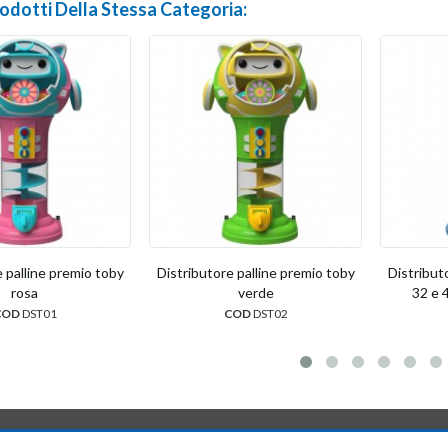
rodotti Della Stessa Categoria:
 palline premio toby
Distributore palline premio toby
Distribut
rosa
verde
32 e 4
COD
DST01
COD
DST02