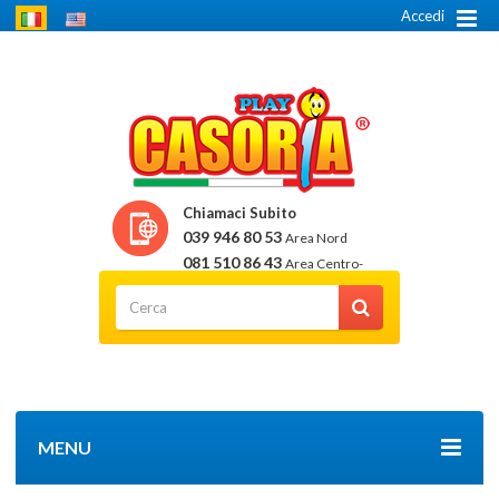
Accedi
Chiamaci Subito
039 946 80 53
Area Nord
081 510 86 43
Area Centro-
Sud
MENU