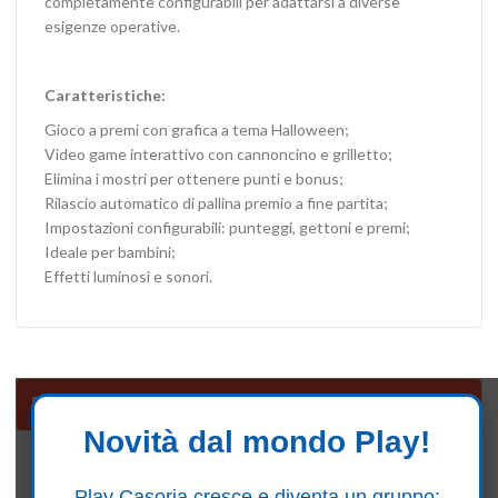
completamente configurabili per adattarsi a diverse
esigenze operative.
Caratteristiche:
Gioco a premi con grafica a tema Halloween;
Video game interattivo con cannoncino e grilletto;
Elimina i mostri per ottenere punti e bonus;
Rilascio automatico di pallina premio a fine partita;
Impostazioni configurabili: punteggi, gettoni e premi;
Ideale per bambini;
Effetti luminosi e sonori.
Distributori palline
Novità dal mondo Play!
Seguici su Facebook
Play Casoria cresce e diventa un gruppo: