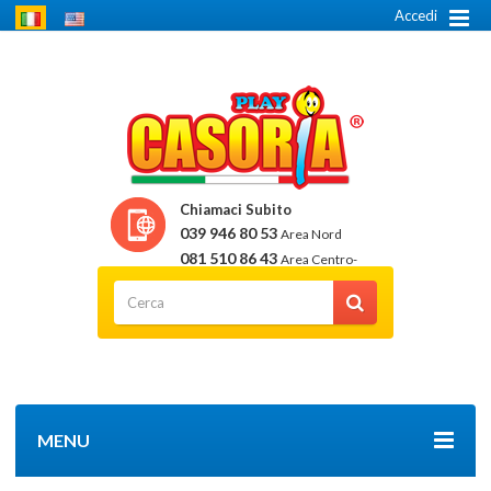
Accedi
Chiamaci Subito
039 946 80 53
Area Nord
081 510 86 43
Area Centro-
Sud
MENU