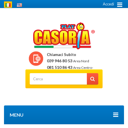
Accedi
Chiamaci Subito
039 946 80 53
Area Nord
081 510 86 43
Area Centro-
Sud
MENU