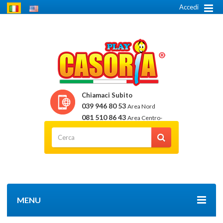
Accedi
Chiamaci Subito
039 946 80 53
Area Nord
081 510 86 43
Area Centro-
Sud
MENU