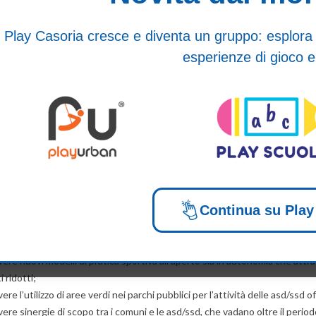
 per fronteggiare l’emergenza Covid-19, sono stati chiusi sin da subito i ce
oglia di mantenersi in forma è rimasta costante. Così, con il passare del te
Play Casoria cresce e diventa un gruppo: esplora i n
ciò che si poteva fare e si è generata una richiesta di spazi all’aperto dedi
esperienze di gioco e
il 10 novembre 2020
Sport e Salute S.p.A
. hanno siglato un protocollo c
, il recupero, l’utilizzo di attrezzature, servizi e attività nei parchi urbani
utti i Comuni. Si tratta di un progetto che nasce proprio a seguito della 
he tende alla promozione delle attività sportive sul territorio, in ottempe
i partecipazione al progetto Sport nei parchi
deve essere inoltrata 
o le ore 16:00 del 15 febbraio 2021.
ivo del Progetto
Continua su Play
del progetto Sport nei parchi, rivolto a tutti i comuni sono:
re nuovi modelli di pratica sportiva all’aperto sia in autonomia che attrav
 ridotti;
re l’utilizzo di aree verdi nei parchi pubblici per l’attività delle asd/ssd
re sinergie di scopo tra i comuni e le asd/ssd, che vadano oltre il periodo 