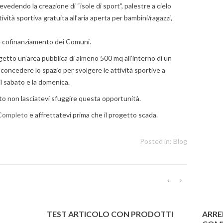
revedendo la creazione di “isole di sport”, palestre a cielo
vità sportiva gratuita all’aria aperta per bambini/ragazzi,
ale cofinanziamento dei Comuni.
getto un’area pubblica di almeno 500 mq all’interno di un
a concedere lo spazio per svolgere le attività sportive a
il sabato e la domenica.
uesto non lasciatevi sfuggire questa opportunità.
 Completo
e affrettatevi prima che il progetto scada.
Posted in:
Blog
TEST ARTICOLO CON PRODOTTI
ARRE