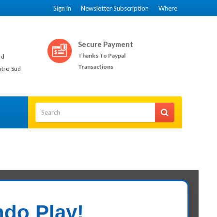
Sign in
Newsletter Subscription
Where
Secure Payment
Thanks To Paypal
rd
Transactions
ntro-Sud
TTO
ndo Play!
sità, di sintomi come l’ansia e dello sviluppo di malattie