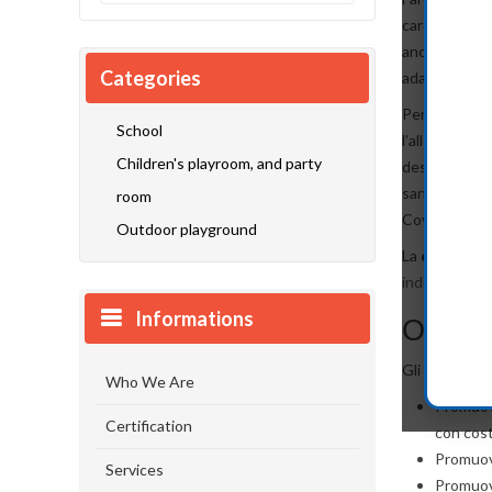
cardiache ma,
anche se la v
Categories
adattandosi a 
Per questo, 
School
l’allestimento
Children's playroom, and party
destinato a t
sanitaria e c
room
Covid-19.
Outdoor playground
La
domanda d
indirizzo
entr
Informations
Obiett
Gli obiettivi 
Who We Are
Promuove
Certification
con costi
Promuove
Services
Promuove