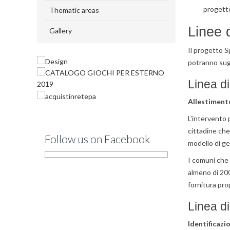
progett
Thematic areas
Linee 
Gallery
Il progetto S
potranno sugg
Linea di
Allestimento
L’intervento 
cittadine che 
Follow us on Facebook
modello di ge
I comuni che 
almeno di 200
fornitura pro
Linea di
Identificazi