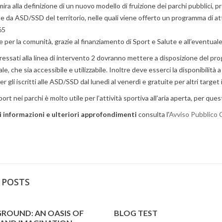
ira alla definizione di un nuovo modello di fruizione dei parchi pubblici, p
e da ASD/SSD del territorio, nelle quali viene offerto un programma di atti
65
e per la comunità, grazie al finanziamento di Sport e Salute e all’eventu
ressati alla linea di intervento 2 dovranno mettere a disposizione del pro
e, che sia accessibile e utilizzabile. Inoltre deve esserci la disponibilità 
 gli iscritti alle ASD/SSD dal lunedì al venerdì e gratuite per altri target 
port nei parchi è molto utile per l’attività sportiva all’aria aperta, per q
 informazioni e ulteriori approfondimenti
consulta l'
Avviso Pubblico
 POSTS
GROUND: AN OASIS OF
BLOG TEST