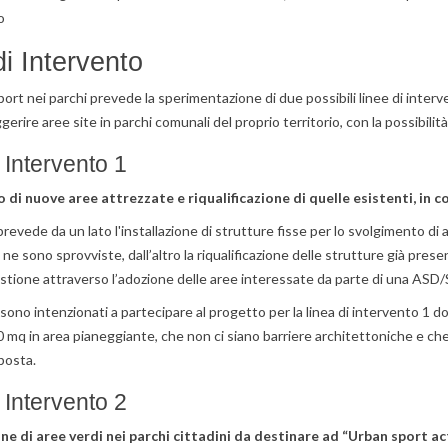
o
di Intervento
port nei parchi prevede la sperimentazione di due possibili linee di interv
erire aree site in parchi comunali del proprio territorio, con la possibili
 Intervento 1
 di nuove aree attrezzate e riqualificazione di quelle esistenti, in 
prevede da un lato l'installazione di strutture fisse per lo svolgimento di a
ne sono sprovviste, dall’altro la riqualificazione delle strutture già prese
stione attraverso l’adozione delle aree interessate da parte di una ASD/S
sono intenzionati a partecipare al progetto per la linea di intervento 1 d
 mq in area pianeggiante, che non ci siano barriere architettoniche e che s
posta.
 Intervento 2
one di aree verdi nei parchi cittadini da destinare ad “Urban sport ac