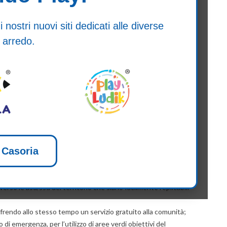
ntri sportivi e le palestre rendendo difficile praticarlo,
mpo, tutti hanno iniziato a reinventare le loro abitudini
ostri nuovi siti dedicati alle diverse
cati alle attività sportive in totale sicurezza.
 arredo.
on il quale hanno predisposto un piano di intervento per
 e con l’obiettivo di promuovere il progetto Sport nei parchi,
totale situazione che si è venuta a creare con l’emergenza
ranza alle norme per la prevenzione del rischio del contagio da
attraverso la piattaforma informatica a
questo
 Casoria
erso le asd/ssd del territorio che siano facilmente replicabili
 offrendo allo stesso tempo un servizio gratuito alla comunità;
di emergenza, per l’utilizzo di aree verdi obiettivi del