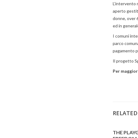
L’intervento m
aperto gestit
donne, over 
ed in general
I comuni inte
parco comunal
pagamento per
Il progetto S
Per maggiori
RELATED
THE PLAY