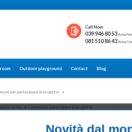
Call Now
039 946 80 53
Area No
081 510 86 43
Area Ce
y room
Outdoor playground
Contact
Blog
omuni per partecipare al progetto
 PARCHI: AVVISO AI COMUNI PER PARTECIPARE AL PROGE
Novità dal mo
mporta benefici per la propria salute come la diminuzione del rischio di obe