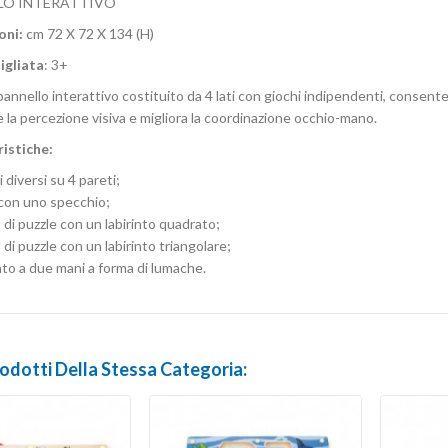
LO INTERATTIVO
oni:
cm 72 X 72 X 134 (H)
igliata
: 3+
nnello interattivo costituito da 4 lati con giochi indipendenti, consente
 la percezione visiva e migliora la coordinazione occhio-mano.
istiche:
i diversi su 4 pareti;
 con uno specchio;
di puzzle con un labirinto quadrato;
di puzzle con un labirinto triangolare;
nto a due mani a forma di lumache.
rodotti Della Stessa Categoria: