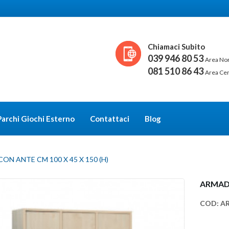
Chiamaci Subito
039 946 80 53
Area No
081 510 86 43
Area Ce
Parchi Giochi Esterno
Contattaci
Blog
ON ANTE CM 100 X 45 X 150 (H)
ARMADI
COD:
A