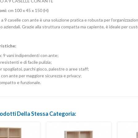
O A 9 CASELLE CON ANTE
oni:
cm 100 x 45 x 150 (H)
 a 9 caselle con ante è una soluzione pratica e robusta per l’organizzazione
i o aziendali. Grazie alla struttura compatta ma capiente, è ideale per cus
istiche:
: 9 vani indipendenti con ante;
resistenti e di facile pulizia;
r spogliatoi, parchi gioco, palestre o aree staff;
 con ante per maggiore sicurezza e privacy;
ompatto e funzionale.
rodotti Della Stessa Categoria: