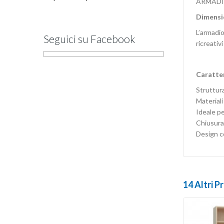
ARMADI
Dimensi
L’armadio
Seguici su Facebook
ricreativ
Caratter
Struttura
Materiali 
Ideale pe
Chiusura
Design c
14 Altri P