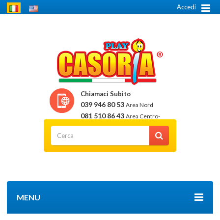
Accedi
Chiamaci Subito
039 946 80 53
Area Nord
081 510 86 43
Area Centro-
Sud
MENU