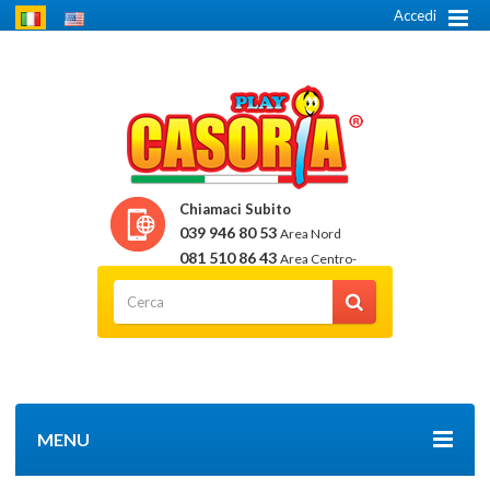
Accedi
Chiamaci Subito
039 946 80 53
Area Nord
081 510 86 43
Area Centro-
Sud
MENU