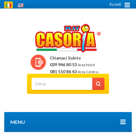
Accedi
Chiamaci Subito
039 946 80 53
Area Nord
081 510 86 43
Area Centro-
Sud
MENU