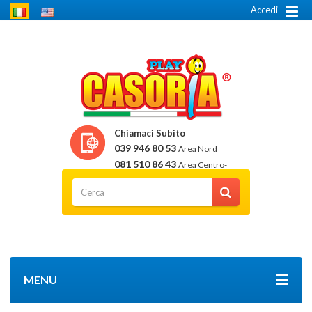
Accedi
Chiamaci Subito
039 946 80 53
Area Nord
081 510 86 43
Area Centro-
Sud
MENU