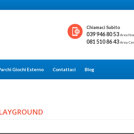
Chiamaci Subito
039 946 80 53
Area No
081 510 86 43
Area Ce
Parchi Giochi Esterno
Contattaci
Blog
PLAYGROUND