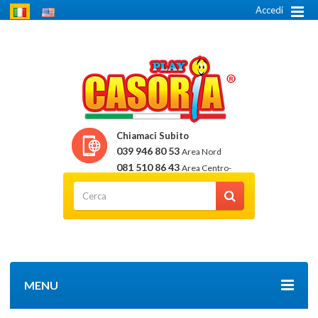
Accedi
Chiamaci Subito
039 946 80 53
Area Nord
081 510 86 43
Area Centro-
Sud
MENU