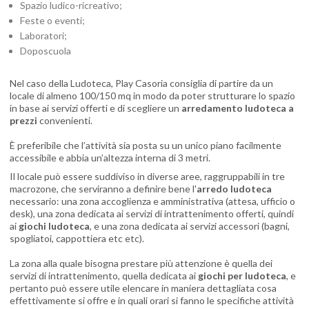
Spazio ludico-ricreativo;
Feste o eventi;
Laboratori;
Doposcuola
Nel caso della Ludoteca, Play Casoria consiglia di partire da un
locale di almeno 100/150 mq in modo da poter strutturare lo spazio
in base ai servizi offerti e di scegliere un
arredamento ludoteca a
prezzi
convenienti.
È preferibile che l’attività sia posta su un unico piano facilmente
accessibile e abbia un’altezza interna di 3 metri.
Il locale può essere suddiviso in diverse aree, raggruppabili in tre
macrozone, che serviranno a definire bene l'
arredo ludoteca
necessario: una zona accoglienza e amministrativa (attesa, ufficio o
desk), una zona dedicata ai servizi di intrattenimento offerti, quindi
ai
giochi ludoteca
, e una zona dedicata ai servizi accessori (bagni,
spogliatoi, cappottiera etc etc).
La zona alla quale bisogna prestare più attenzione è quella dei
servizi di intrattenimento, quella dedicata ai
giochi per ludoteca
, e
pertanto può essere utile elencare in maniera dettagliata cosa
effettivamente si offre e in quali orari si fanno le specifiche attività