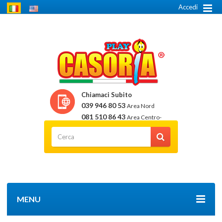
Accedi
Chiamaci Subito
039 946 80 53
Area Nord
081 510 86 43
Area Centro-
Sud
MENU