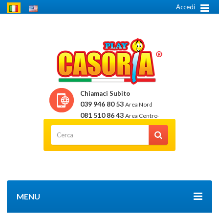
Accedi
Chiamaci Subito
039 946 80 53
Area Nord
081 510 86 43
Area Centro-
Sud
MENU