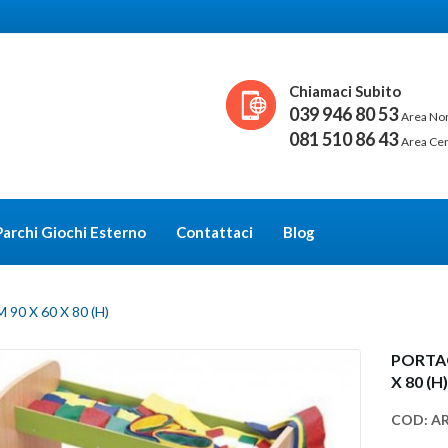
Chiamaci Subito
039 946 80 53
Area No
081 510 86 43
Area Ce
Parchi Giochi Esterno
Contattaci
Blog
 X 60 X 80 (H)
PORTAO
X 80 (H
COD:
A