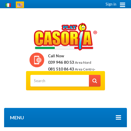
Sign in
Call Now
039 946 80 53
Area Nord
081 510 86 43
Area Centro-
Sud
MENU