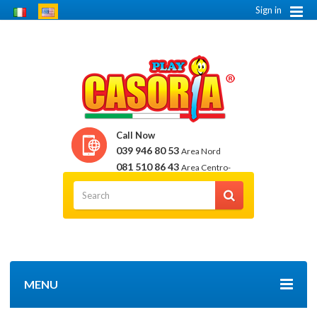
Sign in
Call Now
039 946 80 53
Area Nord
081 510 86 43
Area Centro-
Sud
MENU