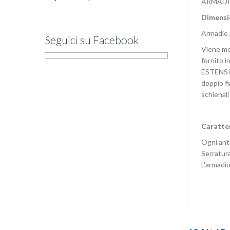
ARMADI
Dimensi
Armadio a
Seguici su Facebook
Viene mon
fornito i
ESTENSION
doppio fi
schienali
Caratter
Ogni anta
Serratura
L'armadi