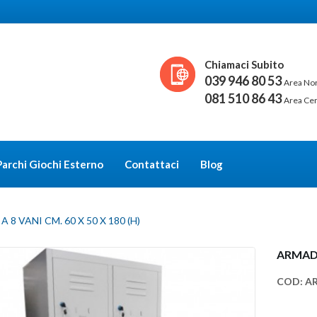
Chiamaci Subito
039 946 80 53
Area No
081 510 86 43
Area Ce
Parchi Giochi Esterno
Contattaci
Blog
8 VANI CM. 60 X 50 X 180 (H)
ARMADI
COD:
A