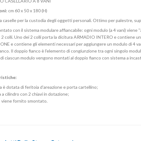
O CASELLARIO A 8 VANI
oni:
cm 60 x 50 x 180 (H)
 caselle per la custodia degli oggetti personali. Ottimo per palestre, sup
tato con il sistema modulare affiancabile: ogni modulo (a 4 vani) viene ''a
n 2 colli. Uno dei 2 colli porta la dicitura ARMADIO INTERO e contiene un ar
E e contiene gli elementi necessari per aggiungere un modulo di 4 vani a
anco. Il doppio fianco è l'elemento di congiunzione tra ogni singolo modulo
 di ciascun modulo vengono montati al doppio fianco con sistema a incastr
istiche:
 è dotata di feritoia d'areazione e porta cartellino;
 a cilindro con 2 chiavi in dotazione;
o viene fornito smontato.